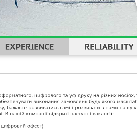
EXPERIENCE
RELIABILITY
форматного, цифрового та уф друку на різних носіях, 
абезпечувати виконання замовлень будь якого масштаб
ву, бажаєте розвиватись самі і розвивати з нами нашу
і.
В нашій компанії відкриті наступні вакансії:
 цифровий офсет)