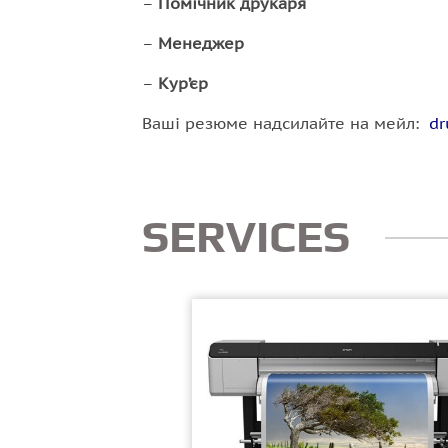
–
Помічник друкаря
–
Менеджер
–
Кур
’єр
Ваші резюме надсилайте на мейл:
dr
SERVICES