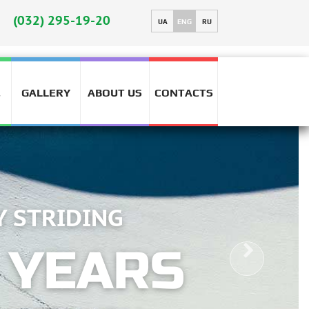
(032) 295-19-20
UA
ENG
RU
GALLERY
ABOUT US
CONTACTS
T