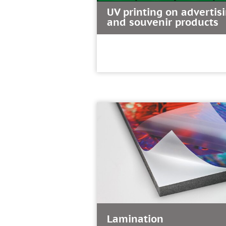
UV printing on advertis
and souvenir products
Lamination