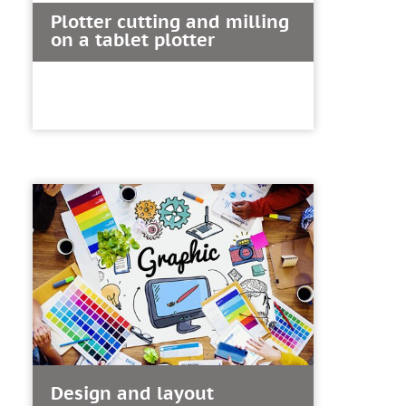
Plotter cutting and milling
on a tablet plotter
Design and layout