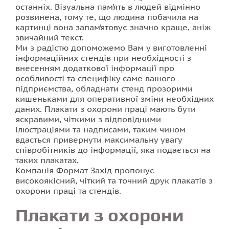
останніх. Візуальна пам’ять в людей відмінно
розвинена, тому те, що людина побачила на
Фотодрук на плитці
картинці вона запам’ятовує значно краще, аніж
звичайний текст.
Ми з радістю допоможемо Вам у виготовленні
інформаційних стендів при необхідності з
внесенням додаткової інформації про
особливості та специфіку саме вашого
підприємства, обладнати стенд прозорими
кишеньками для оперативної зміни необхідних
даних. Плакати з охорони праці мають бути
яскравими, чіткими з відповідними
ілюстраціями та надписами, таким чином
вдасться привернути максимальну увагу
співробітників до інформації, яка подається на
таких плакатах.
Компанія Формат Захід пропонує
високоякісний, чіткий та точний друк плакатів з
охорони праці та стендів.
Плакати з охорони