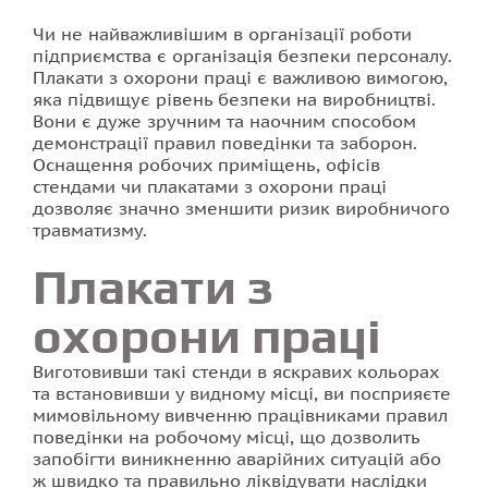
Чи не найважливішим в організації роботи
Друк наклейок
підприємства є організація безпеки персоналу.
Плакати з охорони праці є важливою вимогою,
яка підвищує рівень безпеки на виробництві.
Друк на тканині
Вони є дуже зручним та наочним способом
демонстрації правил поведінки та заборон.
Друк візиток
Оснащення робочих приміщень, офісів
стендами чи плакатами з охорони праці
дозволяє значно зменшити ризик виробничого
Стенди для школи
травматизму.
Друк буклетів
Плакати з
охорони праці
Друк на плівці
Виготовивши такі стенди в яскравих кольорах
Друк флаєрів
та встановивши у видному місці, ви посприяєте
мимовільному вивченню працівниками правил
Друк календарів
поведінки на робочому місці, що дозволить
запобігти виникненню аварійних ситуацій або
ж швидко та правильно ліквідувати наслідки
Друк квитків