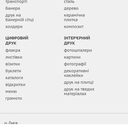
транспорті
сталь
банера
дерево
друк на
керамічна
банерній сітці
плитка
холдери
композит
ЦИФРОВИЙ
ІНТЕР’ЄРНИЙ
ДРУК
ДРУК
флаєра
фотошпалери
листівки
картини
візитки
фотографії
буклети
декоративні
наклейки
каталоги
друк на плитці
відкритки
друк на тведих
меню
матеріалах
грамоти
м. Львів
вул. Шевченка, 111a
(032) 295-19-20 офіс