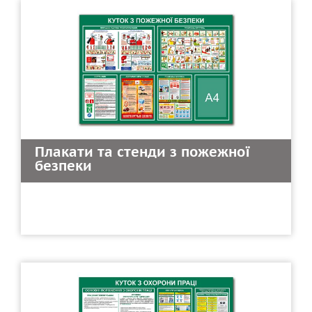
Плакати та стенди з пожежної
безпеки