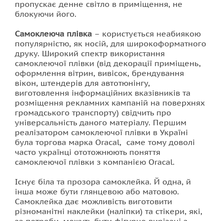
пропускає денне світло в приміщення, не
блокуючи його.
Самоклеюча плівка
– користується неабиякою
популярністю, як носій, для широкоформатного
друку. Широкий спектр використання
самоклеючої плівки (від декорації приміщень,
оформлення вітрин, вивісок, брендування
вікон, штендерів для автотюнінгу,
виготовлення інформаційних вказівників та
розміщення рекламних кампаній на поверхнях
громадського транспорту) свідчить про
універсальність даного матеріалу. Першим
реалізатором самоклеючої плівки в Україні
була торгова марка Oracal, саме тому доволі
часто українці ототожнюють поняття
самоклеючої плівки з компанією Оracal.
Існує біла та прозора самоклейка. Й одна, й
інша може бути глянцевою або матовою.
Самоклейка дає можливість виготовити
різноманітні наклейки (наліпки) та стікери, які,