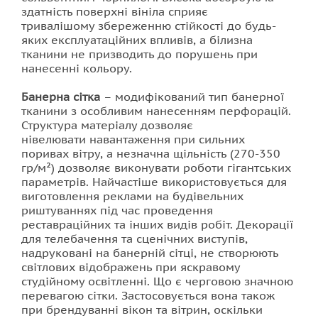
здатність поверхні вініла сприяє
тривалішому збереженню стійкості до будь-
яких експлуатаційних впливів, а білизна
тканини не призводить до порушень при
нанесенні кольору.
Банерна сітка
– модифікований тип банерної
тканини з особливим нанесенням перфорацій.
Структура матеріалу дозволяє
нівелювати навантаження при сильних
поривах вітру, а незначна щільність (270-350
гр/м²) дозволяє виконувати роботи гігантських
параметрів. Найчастіше використовується для
виготовлення реклами на будівельних
риштуваннях під час проведення
реставраційних та інших видів робіт. Декорації
для телебачення та сценічних виступів,
надруковані на банерній сітці, не створюють
світлових відображень при яскравому
студійному освітленні. Що є черговою значною
перевагою сітки. Застосовується вона також
при брендуванні вікон та вітрин, оскільки