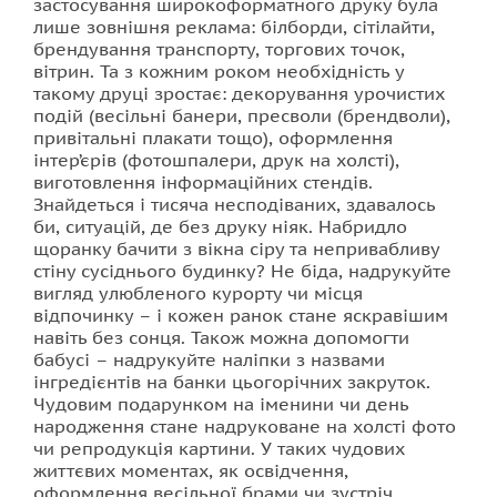
застосування широкоформатного друку була
лише зовнішня реклама: білборди, сітілайти,
Фотодрук на плитці
брендування транспорту, торгових точок,
вітрин. Та з кожним роком необхідність у
такому друці зростає: декорування урочистих
подій (весільні банери, пресволи (брендволи),
привітальні плакати тощо), оформлення
інтер’єрів (фотошпалери, друк на холсті),
виготовлення інформаційних стендів.
Знайдеться і тисяча несподіваних, здавалось
би, ситуацій, де без друку ніяк. Набридло
щоранку бачити з вікна сіру та непривабливу
стіну сусіднього будинку? Не біда, надрукуйте
вигляд улюбленого курорту чи місця
відпочинку – і кожен ранок стане яскравішим
навіть без сонця. Також можна допомогти
бабусі – надрукуйте наліпки з назвами
інгредієнтів на банки цьогорічних закруток.
Чудовим подарунком на іменини чи день
народження стане надруковане на холсті фото
чи репродукція картини. У таких чудових
життєвих моментах, як освідчення,
оформлення весільної брами чи зустріч