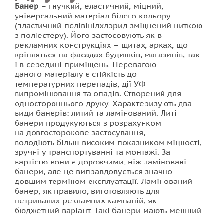
Банер
– гнучкий, еластичний, міцний,
універсальний матеріал білого кольору
(пластичний полівінілхлорид зміцнений ниткою
з поліестеру). Його застосовують як в
рекламних конструкціях – щитах, арках, що
кріпляться на фасадах будинків, магазинів, так
і в середині приміщень. Перевагою
даного матеріалу є стійкість до
температурних перепадів, дії УФ
випромінювання та опадів. Створений для
одностороннього друку. Характеризують два
види банерів: литий та ламінований. Литі
банери продукуються з розрахунком
на довгосторокове застосування,
володіють більш високим показником міцності,
зручні у транспортуванні та монтажі. За
вартістю вони є дорожчими, ніж ламіновані
банери, але це виправдовується значно
довшим терміном експлуатації. Ламінований
банер, як правило, виготовляють для
нетривалих рекламних кампаній, як
бюджетний варіант. Такі банери мають менший