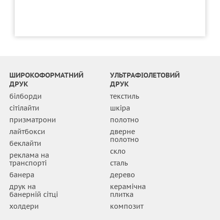
ШИРОКОФОРМАТНИЙ
УЛЬТРАФІОЛЕТОВИЙ
ДРУК
ДРУК
білборди
текстиль
сітілайти
шкіра
призматрони
полотно
лайтбокси
дверне
полотно
беклайти
скло
реклама на
транспорті
сталь
банера
дерево
друк на
керамічна
банерній сітці
плитка
холдери
композит