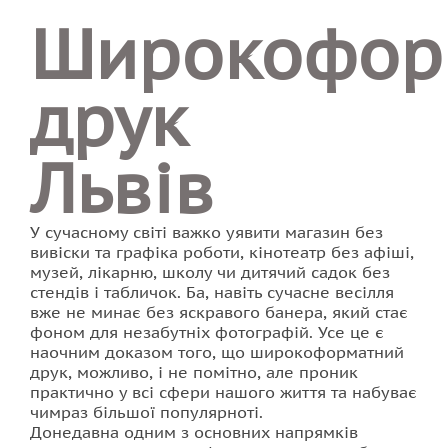
Широкофор
Друк наклейок
друк
Друк на тканині
Друк візиток
Львів
Стенди для школи
У сучасному світі важко уявити магазин без
Друк буклетів
вивіски та графіка роботи, кінотеатр без афіші,
музей, лікарню, школу чи дитячий садок без
стендів і табличок. Ба, навіть сучасне весілля
Друк на плівці
вже не минає без яскравого банера, який стає
фоном для незабутніх фотографій. Усе це є
Друк флаєрів
наочним доказом того, що широкоформатний
друк, можливо, і не помітно, але проник
практично у всі сфери нашого життя та набуває
Друк календарів
чимраз більшої популярноті.
Донедавна одним з основних напрямків
Друк квитків