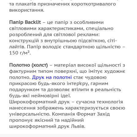
та плакатів призначених короткотривалого
використання.
Папір Backlit
– це папір з особливими
світловими характеристиками, спеціально
розроблений для світлової реклами:
конструкцій з внутрішньою підсвіткою, сіті-
лайтів. Папір володіє стандартною щільністю –
150 г/м².
Полотно (холст)
– матеріал високої щільності з
фактурним типом поверхні, що імітує художнє
полотно.
Друк на полотні
стає чудовою
прикрасою будь-якого інтер’єру, гарним
подарунком та дозволяє втілити в реальність
будь-які неймовірні ідеї.
Широкоформатний друк – сучасна технологія
нанесення зображень характеризується своєю
універсальністю. Компанія Формат Захід
пропонує якісний та надійний
широкоформатний друк Львів.