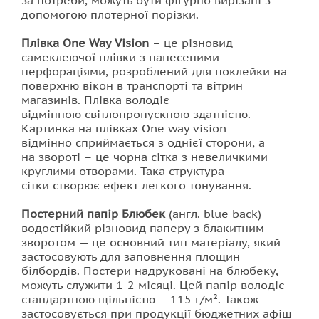
за потреби, можуть бути фігурно вирізані з
допомогою плотерної порізки.
Плівка One Way Vision
– це різновид
самеклеючої плівки з нанесеними
перфораціями, розроблений для поклейки на
поверхню вікон в транспорті та вітрин
магазинів. Плівка володіє
відмінною світлопропускною здатністю.
Картинка на плівках One way vision
відмінно сприймається з однієї сторони, а
на звороті – це чорна сітка з невеличкими
круглими отворами. Така структура
сітки створює ефект легкого тонування.
Постерний папір Блюбек
(англ. blue back)
водостійкий різновид паперу з блакитним
зворотом — це основний тип матеріалу, який
застосовують для заповнення площин
білбордів. Постери надруковані на блюбеку,
можуть служити 1-2 місяці. Цей папір володіє
стандартною щільністю – 115 г/м². Також
застосовується при продукції бюджетних афіш