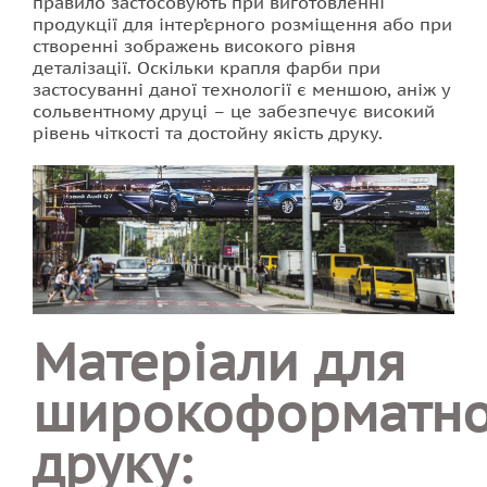
правило застосовують при виготовленні
продукції для інтер’єрного розміщення або при
створенні зображень високого рівня
деталізації. Оскільки крапля фарби при
застосуванні даної технології є меншою, аніж у
сольвентному друці – це забезпечує високий
рівень чіткості та достойну якість друку.
Матеріали для
широкоформатно
друку: