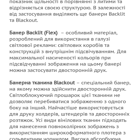
показник щільності в порівнянні з литими та
відрізняється своєю структурою. В залежності
від застосування виділяють ще банери Backlit
та Blackout.
Банер Backlit (Flex)
– особливий матеріал,
розроблений для використання в галузі
світлової реклами: світлових коробів та
конструкцій з внутрішнім підсвічуванням. Для
максимальної насиченості кольорів при
підсвідчуванні зображення на цьому банері
можна застосувати двосторонній друк.
Банерна тканина Blackout
– спеціальний банер,
на якому можна здійснити двосторонній друк.
Cвітлоблокуючий прошарок цієї тканини не
дозволяє перебиватися зображенню з одного
боку на інший. Найчастіше використовується
для друку холдерів, штендерів та двосторонніх
розтяжок. Усі види вінілових тканин підходять
для нанесення повноколірних зображень з
використанням широкоформатного плотера з
сольвентним чорнилом. Висока абсорбуюча