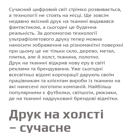
Сучасний цифровий світ стрімко розвивається,
Друк наклейок
а технології не стоять на місці. Ще зовсім
недавно якісний друк на тканині видавався
фантастикою, а сьогодні це буденна
Друк на тканині
реальність. За допомогою технології
ультрафіолетового друку тепер можна
Друк візиток
наносити зображення на різноманітні поверхні
при цьому це не тільки скло, дерево, метал,
плитка, але й холст, тканина, полотно.
Стенди для школи
Друк на тканині відкрив нову еру в світі
реклами та брендування. Уже сьогодні
Друк буклетів
всесвітньо відомі корпорації дарують своїм
працівникам та клієнтам вироби із тканини на
які нанесені логотипи компаній. Найбільш
Друк на плівці
популярними є футболки, світшоти, рюкзаки,
де на тканині надруковані брендові відмітки.
Друк флаєрів
Друк на холсті
Друк календарів
– сучасне
Друк квитків