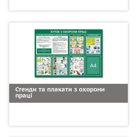
Стенди та плакати з охорони
праці