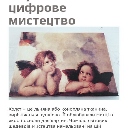
цифрове
Фотодрук на плитці
мистецтво
Холст – це льняна або конопляна тканина,
вирізняється цупкістю. Її облюбували митці в
якості основи для картин. Чимало світових
шедеврів мистецтва намальовані на цій