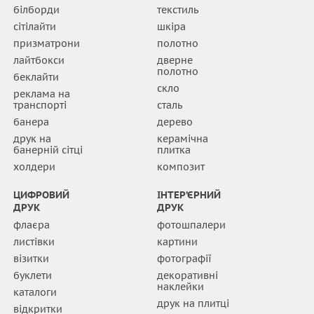
білборди
текстиль
сітілайти
шкіра
призматрони
полотно
лайтбокси
дверне
полотно
беклайти
скло
реклама на
транспорті
сталь
банера
дерево
друк на
керамічна
банерній сітці
плитка
холдери
композит
ЦИФРОВИЙ
ІНТЕР’ЄРНИЙ
ДРУК
ДРУК
флаєра
фотошпалери
листівки
картини
візитки
фотографії
буклети
декоративні
наклейки
каталоги
друк на плитці
відкритки