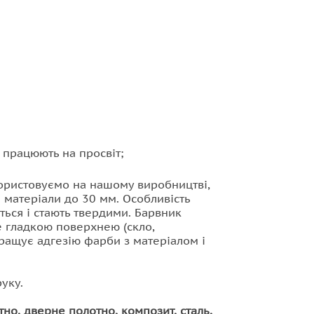
 працюють на просвіт;
икористовуємо на нашому виробництві,
и матеріали до 30 мм. Особливість
ться і стають твердими. Барвник
же гладкою поверхнею (скло,
ращує адгезію фарби з матеріалом і
уку.
тно, дверне полотно, композит, сталь,