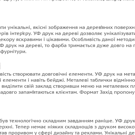
и унікальні, якісні зображення на дерев’яних поверхн
рів інтер’єру. УФ друк на дереві дозволяє унікалізуват
кору яскравими і цікавими. Особливість даної методики 
Ф друк на дереві, то фарба тримається дуже довго на 
 фурнітури.
і
ість створювати довговічні елементи. УФ друк на мет
і елементи і навіть бейджі. Металеві таблички відмінн
ь виділити свій заклад створивши меню на металевих пл
овго запам’ятаються клієнтам. Формат Захід пропонує
був технологічно складним завданням раніше. УФ друк 
рхні. Тепер немає ніяких складнощів з друком високо
тав проривом у сфері дизайну та реклами. Унікальні де