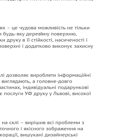
ях – це чудова можливість не тільки
и будь-яку дерев’яну поверхню,
друку в її стійкості, насиченості і
поверхні і додатково виконує захисну
алі дозволяє виробляти інформаційні
о виглядають, а головне-довго
астинах, індивідуальні подарункові
 послуги УФ друку у Львові, високої
на склі – вирішив всі проблеми з
точного і якісного зображення на
корації, вишукані дизайнерські