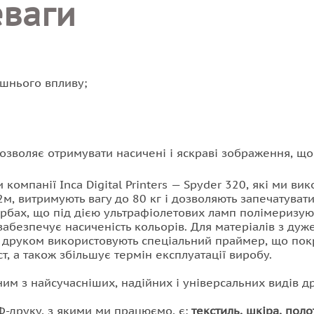
еваги
ішнього впливу;
зволяє отримувати насичені і яскраві зображення, що
омпанії Inca Digital Printers — Spyder 320, які ми в
2м, витримують вагу до 80 кг і дозволяють запечатуват
арбах, що під дією ультрафіолетових ламп полімеризую
забезпечує насиченість кольорів. Для матеріалів з ду
д друком використовують спеціальний праймер, що пок
, а також збільшує термін експлуатації виробу.
м з найсучасніших, надійних і універсальних видів др
УФ-друку, з якими ми працюємо, є:
текстиль, шкіра, поло