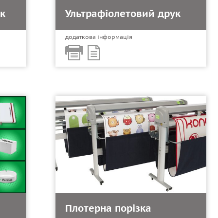
к
Ультрафіолетовий друк
додаткова інформація
Плотерна порізка