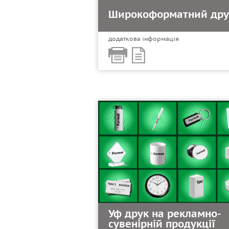
Широкоформатний дру
додаткова інформація
Уф друк на рекламно-
сувенірній продукції