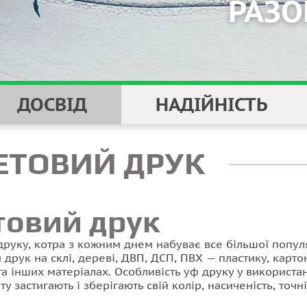
РАЗО
ДОСВІД
НАДІЙНІСТЬ
ЕТОВИЙ ДРУК
товий друк
друку, котра з кожним днем набуває все більшої популя
друк на склі, дереві, ДВП, ДСП, ПВХ — пластику, карто
та інших матеріалах. Особливість уф друку у використа
у застигають і зберігають свій колір, насиченість, точні