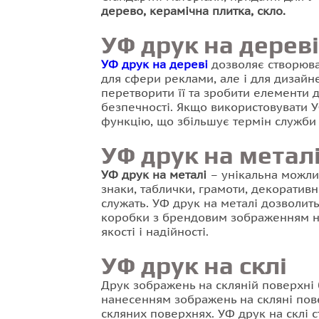
дерево, керамічна плитка, скло.
УФ друк на дереві
УФ друк на дереві
дозволяє створюват
для сфери реклами, але і для дизайне
перетворити її та зробити елементи де
безпечності. Якщо використовувати У
функцію, що збільшує термін служби
УФ друк на метал
УФ друк на металі
– унікальна можлив
знаки, таблички, грамоти, декоративн
служать. УФ друк на металі дозволит
коробки з брендовим зображенням над
якості і надійності.
УФ друк на склі
Друк зображень на скляній поверхні 
нанесенням зображень на скляні пове
скляних поверхнях. УФ друк на склі с