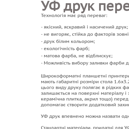
УФ друк пер
Технологія має ряд переваг:
якісний, яскравий і насичений друк;
не вигоряє, стійка до факторів зовн
друк білим кольором;
екологічність фарб;
матова фарба, не відблискує;
Можливість вибору заливки фарби до
Широкоформатні планшетні принтери к
мають габаритні розміри стола 1.6х3.
цього виду друку полягає в рідких ф
залишається на поверхні матеріалу і 
керамічна плитка, акрил тощо) пере
допомагає створити додатковий захист
УФ друк впевнено можна назвати одни
Стандартні матеріали, придатні для 