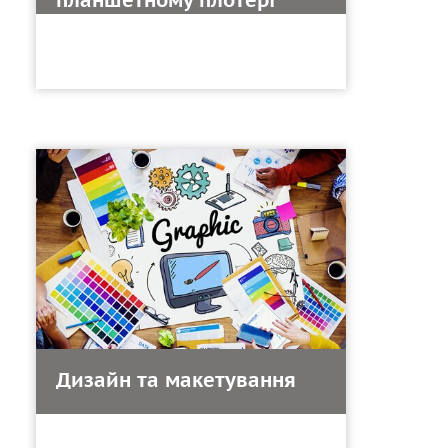
планшетному плотері
Дизайн та макетування