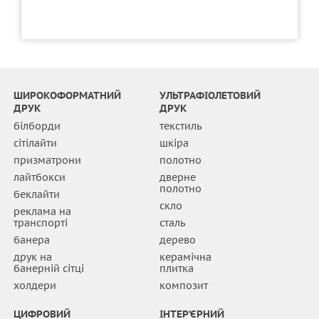
ШИРОКОФОРМАТНИЙ
УЛЬТРАФІОЛЕТОВИЙ
ДРУК
ДРУК
білборди
текстиль
сітілайти
шкіра
призматрони
полотно
лайтбокси
дверне
полотно
беклайти
скло
реклама на
транспорті
сталь
банера
дерево
друк на
керамічна
банерній сітці
плитка
холдери
композит
ЦИФРОВИЙ
ІНТЕР’ЄРНИЙ