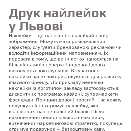
Друк найлейок
Друк наклейок
у Львові
Друк на тканині
Наклейки – це нанесені на клейкий папір
зображення. Можуть мати розважальний
Друк візиток
характер, слугувати брендованою рекламою чи
володіти інформаційним наповненням. Їх
Стенди для школи
перевага в тому, що вони легко наносяться на
більшість типів поверхні та доволі довго
виконують свою функцію. В сучасності
Друк буклетів
наклейки часто використовуються для розвитку
власного бренду. До прикладу невеликі
Друк на плівці
наклейки із логотипом закладу застосовують в
дисконтних програмах кав’ярні, супермаркети
фаст-фуди. Принцип доволі простий – за кожну
Друк флаєрів
покупку клієнт отримує наклейку, яка
вклеюється на спеціальний бланк. Після
Друк календарів
накопичення певної кількості наклейок,
визначеної маркетинговою стратегію, покупець
отримує подарунок – безкоштовну каву,
Друк квитків