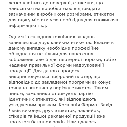
легко клеїтись до поверхні, етикетки, що
наносяться на коробки маю відповідати
зазначеним виробником розмірами, етикетки
для одягу містити усю необхідну для споживача
інформацію і т.д.
Одним із складних технічних завдань
залишається друк клейких етикеток. Власне в
даному випадку необхідне професійне
обладнання не тільки для нанесення
зображень, але й для плотерної порізки, тобто
надання правильної форми надрукованій
продукції. Для даного процесу
використовується цифровий плотер, що
відповідно до закладеної програми виконує
точну та витончену вирізку етикеток. Таким
чином, замовники отримують партію
ідентичних етикеток, які відповідають
узгодженим зразкам. Компанія Формат Захід
Львів виконує друк етикеток, наклейок,
стікерів та іншої рекламної продукції вже
протягом багатьох років. Нам вдалось