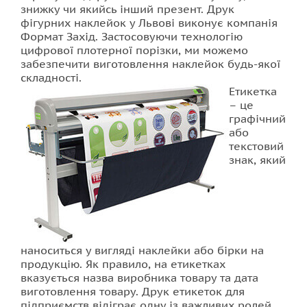
знижку чи якийсь інший презент. Друк
фігурних наклейок у Львові виконує компанія
Фотодрук на плитці
Формат Захід. Застосовуючи технологію
цифрової плотерної порізки, ми можемо
забезпечити виготовлення наклейок будь-якої
складності.
Етикетка
– це
графічний
або
текстовий
знак, який
наноситься у вигляді наклейки або бірки на
продукцію. Як правило, на етикетках
вказується назва виробника товару та дата
виготовлення товару. Друк етикеток для
підприємств відіграє одну із важливих ролей,