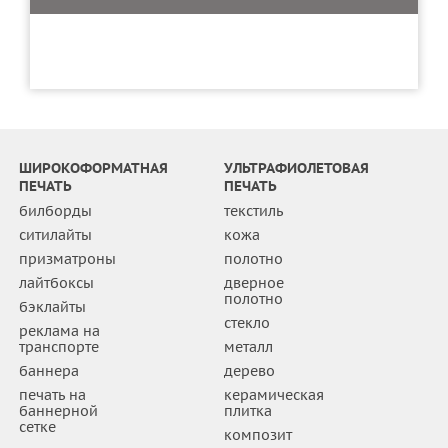
ШИРОКОФОРМАТНАЯ
УЛЬТРАФИОЛЕТОВАЯ
ПЕЧАТЬ
ПЕЧАТЬ
билборды
текстиль
ситилайты
кожа
призматроны
полотно
лайтбоксы
дверное
полотно
бэклайты
стекло
реклама на
транспорте
металл
баннера
дерево
печать на
керамическая
баннерной
плитка
сетке
композит