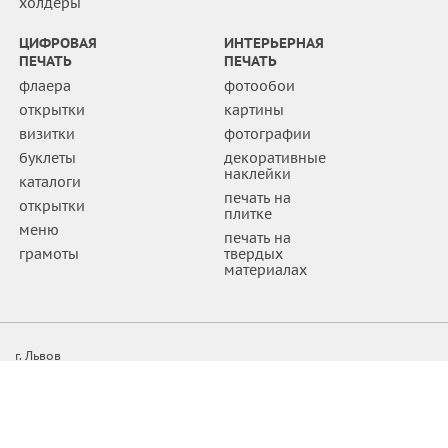
холдеры
ЦИФРОВАЯ
ИНТЕРЬЕРНАЯ
ПЕЧАТЬ
ПЕЧАТЬ
флаера
фотообои
открытки
картины
визитки
фотографии
буклеты
декоративные
наклейки
каталоги
печать на
открытки
плитке
меню
печать на
грамоты
твердых
материалах
г. Львов
ул. Шевченка, 111a
(UA) (032) 295-19-20 офіс
(UA) (032) 295-19-15 бухгалтерія