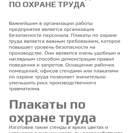
ПО ОХРАНЕ ТРУДА
Печать наклеек
Важнейшим в организации работы
Печать на ткани
предприятия является организация
безопасности персонала. Плакаты по охране
труда является важным требованием, которое
Печать визиток
повышает уровень безопасности на
производстве. Они являются очень удобным и
Стенды для школы
наглядным способом демонстрации правил
поведения и запретов. Оснащение рабочих
помещений, офисов стендами или плакатами
Печать буклетов
по охране труда позволяет значительно
уменьшить риск производственного
Печать на пленке
травматизма.
Плакаты по
Печать флаеров
охране труда
Печать календарей
Изготовив такие стенды в ярких цветах и
Печать билетов во Львове