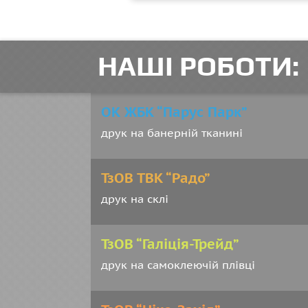
НАШІ РОБОТИ:
ОК ЖБК “Парус Парк”
друк на банерній тканині
ТзОВ ТВК “Радо”
друк на склі
ТзОВ “Галіція-Трейд”
друк на самоклеючій плівці