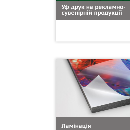
Уф друк на рекламно-
сувенірній продукції
Ламінація