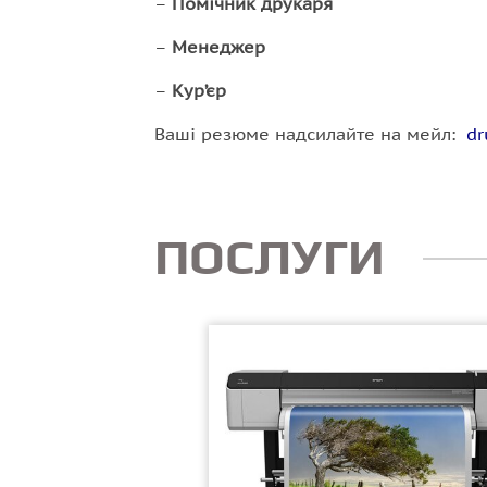
–
Помічник друкаря
–
Менеджер
–
Кур
’єр
Ваші резюме надсилайте на мейл:
dr
ПОСЛУГИ