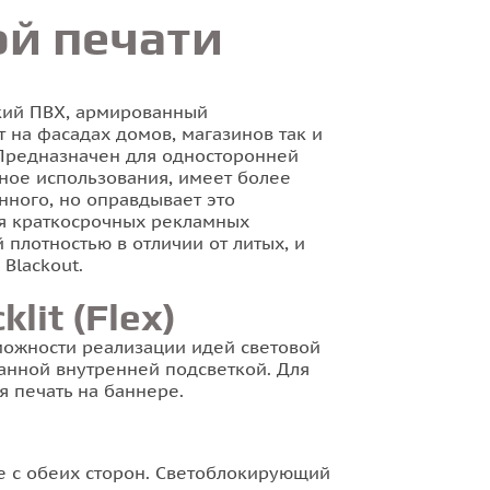
й печати
ский ПВХ, армированный
т на фасадах домов, магазинов так и
 Предназначен для односторонней
ное использования, имеет более
нного, но оправдывает это
ля краткосрочных рекламных
плотностью в отличии от литых, и
Blackout.
it (Flex)
можности реализации идей световой
анной внутренней подсветкой. Для
 печать на баннере.
ре с обеих сторон. Светоблокирующий