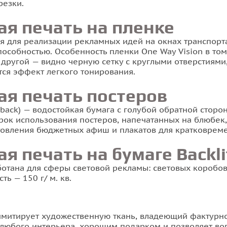
резки.
 печать на пленке
ся для реализации рекламных идей на окнах транспорт
пособностью. Особенность пленки One Way Vision в то
 другой — видно черную сетку с круглыми отверстиями
тся эффект легкого тонирования.
я печать постеров
 back) — водостойкая бумага с голубой обратной сторо
рок использования постеров, напечатанных на блюбек, 
готовления бюджетных афиш и плакатов для кратковрем
 печать на бумаге Backli
отана для сферы световой рекламы: световых коробов 
ь — 150 г/ м. кв.
 имитирует художественную ткань, владеющий фактурн
любого интерьера, хорошим подарком и позволяет воп