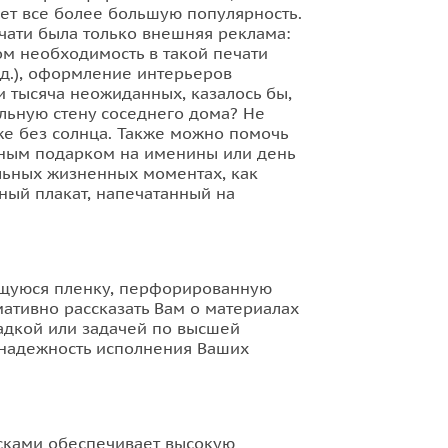
ает все более большую популярность.
ати была только внешняя реклама:
ом необходимость в такой печати
.д.), оформление интерьеров
и тысяча неожиданных, казалось бы,
ельную стену соседнего дома? Не
же без солнца. Также можно помочь
ьным подарком на именины или день
ельных жизненных моментах, как
ный плакат, напечатанный на
ющуюся пленку, перфорированную
ативно рассказать Вам о материалах
гадкой или задачей по высшей
и надежность исполнения Ваших
сками обеспечивает высокую