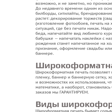
возможно, и не заметно, но проника
До недавнего времени одним из осн
билборды, ситилайты, брендирование 
растет: декорирование торжеств (сва
(изготовление фотообоев, печать на 
ситуаций, где без печати никак. Над
беда, напечатайте вид любимого кур
бабушке — напечатать наклейки с на
рождения станет напечатанное на хо
признание, оформление свадьбы или 
баннере.
Широкоформатна
Широкоформатная печать позволяет 
пленку, баннер и баннерную сетку, 
и возможностях их использования, ч
математике, а наоборот, становилась
заказов мы ГАРАНТИРУЕМ.
Виды широкофор
Широформатная печать бывает сольв