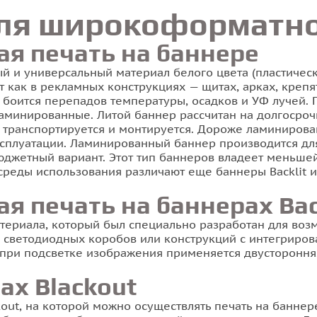
ля широкоформатно
 печать на баннере
ый и универсальный материал белого цвета (пластиче
 как в рекламных конструкциях — щитах, арках, крепя
 боится перепадов температуры, осадков и УФ лучей.
ламинированные. Литой баннер рассчитан на долгосроч
о транспортируется и монтируется. Дороже ламинирова
ксплуатации. Ламинированный баннер производится д
юджетный вариант. Этот тип баннеров владеет меньшей 
 среды использования различают еще баннеры Backlit и 
печать на баннерах Backl
териала, который был специально разработан для воз
 светодиодных коробов или конструкций с интегриров
при подсветке изображения применяется двусторонняя
ах Blackout
kout, на которой можно осуществлять печать на банне