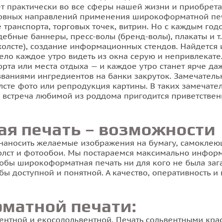
ет практически во все сферы нашей жизни и приобрет
овных направлений применения широкоформатной печ
транспорта, торговых точек, витрин. Но с каждым год
дебные баннеры, пресс-волы (бренд-волы), плакаты и т
холсте), создание информационных стендов. Найдется 
оело каждое утро видеть из окна серую и непривлекат
орта или места отдыха — и каждое утро станет ярче да
званиями ингредиентов на банки закруток. Замечател
лсте фото или репродукция картины. В таких замечат
встреча любимой из роддома пригодится приветствен
я печать – возможности
наносить желаемые изображения на бумагу, самокле
холст и фотообои. Мы постараемся максимально информ
тобы широкоформатная печать ни для кого не была за
 бы доступной и понятной. А качество, оперативность 
матной печати:
ентной и екосолольвентной. Печать сольвентными кра