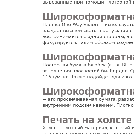
вырезанные при помощи плотерной 
Широкоформатная
Пленка One Way Vision — использует
владеет высшей свето- пропускной с
воспринимается с одной стороны, а с
фокусируется. Таким образом создае
Широкоформатна
Постерная бумага блюбек (англ. Blue
заполнения плоскостей билбордов. С
115 г/м. кв. Также подойдет для из
Широкоформатная
— это просвечиваемая бумага, разраб
внутренним подсвечиванием. Плотност
Печать на холсте
Холст — плотный материал, который
становится прекрасным украшением 