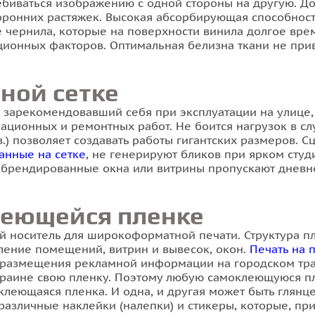
ебиваться изображению с одной стороны на другую. До
оронних растяжек. Высокая абсорбирующая способност
е чернила, которые на поверхности винила долгое вре
ационных факторов. Оптимальная белизна ткани не пр
ной сетке
о зарекомендовавший себя при эксплуатации на улице,
ационных и ремонтных работ. Не боится нагрузок в сл
кв.) позволяет создавать работы гигантских размеров.
анные на сетке
, не генерируют бликов при ярком сту
 брендированные окна или витрины пропускают дневно
леющейся пленке
 носитель для широкоформатной печати. Структура пл
ение помещений, витрин и вывесок, окон.
Печать на 
 размещения рекламной информации на городском тран
краине свою пленку. Поэтому любую самоклеющуюся пл
клеющаяся пленка. И одна, и другая может быть глян
различные наклейки (налепки) и стикеры, которые, пр