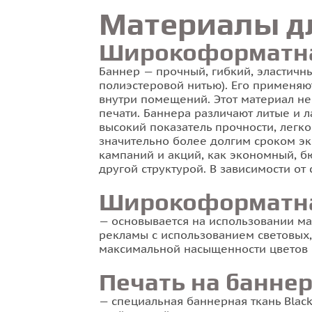
Материалы д
Широкоформатная
Баннер — прочный, гибкий, эластичн
полиэстеровой нитью). Его применяют
внутри помещений. Этот материал не
печати. Баннера различают литые и 
высокий показатель прочности, легк
значительно более долгим сроком э
кампаний и акций, как экономный, б
другой структурой. В зависимости от
Широкоформатная 
— основывается на использовании ма
рекламы с использованием световых,
максимальной насыщенности цветов 
Печать на баннер
— специальная баннерная ткань Blac