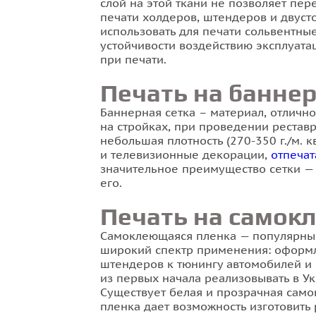
слой на этой ткани не позволяет пер
печати холдеров, штендеров и двуст
использовать для печати сольвентны
устойчивости воздействию эксплуат
при печати.
Печать на баннер
Баннерная сетка – материал, отличн
на стройках, при проведении реставр
небольшая плотность (270-350 г./м. 
и телевизионные декорации,
отпечат
значительное преимущество сетки —
его.
Печать на самок
Самоклеющаяся пленка — популярный
широкий спектр применения: оформл
штендеров к тюнингу автомобилей и
из первых начала реализовывать в У
Существует белая и прозрачная само
пленка дает возможность изготовить 