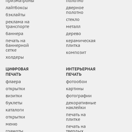
призматроны
полотно
лайтбоксы
дверное
полотно
бэклайты
стекло
реклама на
транспорте
металл
баннера
дерево
печать на
керамическая
баннерной
плитка
сетке
композит
холдеры
ЦИФРОВАЯ
ИНТЕРЬЕРНАЯ
ПЕЧАТЬ
ПЕЧАТЬ
флаера
фотообои
открытки
картины
визитки
фотографии
буклеты
декоративные
наклейки
каталоги
печать на
открытки
плитке
меню
печать на
грамоты
твердых