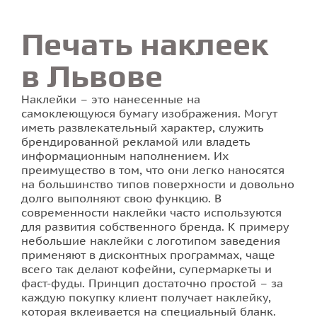
Печать наклеек
Печать наклеек
в Львове
Печать на ткани
Наклейки – это нанесенные на
Печать визиток
самоклеющуюся бумагу изображения. Могут
иметь развлекательный характер, служить
Стенды для школы
брендированной рекламой или владеть
информационным наполнением. Их
преимущество в том, что они легко наносятся
Печать буклетов
на большинство типов поверхности и довольно
долго выполняют свою функцию. В
Печать на пленке
современности наклейки часто используются
для развития собственного бренда. К примеру
небольшие наклейки с логотипом заведения
Печать флаеров
применяют в дисконтных программах, чаще
всего так делают кофейни, супермаркеты и
Печать календарей
фаст-фуды. Принцип достаточно простой – за
каждую покупку клиент получает наклейку,
которая вклеивается на специальный бланк.
Печать билетов во Львове