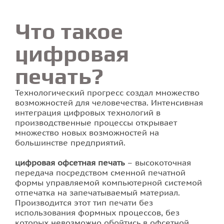
Что такое
Печать наклеек
НАДЕЖНОСТИ
цифровая
Печать на ткани
печать?
Печать визиток
Технологический прогресс создал множество
Стенды для школы
возможностей для человечества. Интенсивная
интеграция цифровых технологий в
Печать буклетов
производственные процессы открывает
множество новых возможностей на
большинстве предприятий.
Печать на пленке
цифровая офсетная печать
– высокоточная
Печать флаеров
передача посредством сменной печатной
формы управляемой компьютерной системой
отпечатка на запечатываемый материал.
Печать календарей
Производится этот тип печати без
использования формных процессов, без
Печать билетов во Львове
которых невозможно обойтись в офсетной