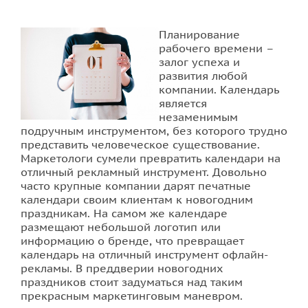
Печать наклеек
Планирование
рабочего времени –
залог успеха и
Печать на ткани
развития любой
компании. Календарь
Печать визиток
является
незаменимым
подручным инструментом, без которого трудно
Стенды для школы
представить человеческое существование.
Маркетологи сумели превратить календари на
Печать буклетов
отличный рекламный инструмент. Довольно
часто крупные компании дарят печатные
календари своим клиентам к новогодним
Печать на пленке
праздникам. На самом же календаре
размещают небольшой логотип или
Печать флаеров
информацию о бренде, что превращает
календарь на отличный инструмент офлайн-
рекламы. В преддверии новогодних
Печать календарей
праздников стоит задуматься над таким
прекрасным маркетинговым маневром.
Печать билетов во Львове