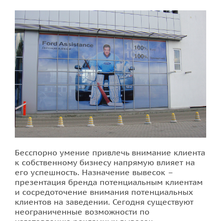
Печать наклеек
Печать на ткани
Печать визиток
Стенды для школы
Печать буклетов
Печать на пленке
Бесспорно умение привлечь внимание клиента
к собственному бизнесу напрямую влияет на
Печать флаеров
его успешность. Назначение вывесок –
презентация бренда потенциальным клиентам
и сосредоточение внимания потенциальных
Печать календарей
клиентов на заведении. Сегодня существуют
неограниченные возможности по
Печать билетов во Львове